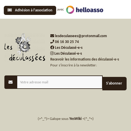
avec
Adhésion à l'association
lesdeculassees@protonmail.com
06 16 30 25 74
Les Déculassé⋅e⋅s
Les Déculassé⋅e⋅s
Recevoir les informations des déculassé⋅e⋅s
Pour s'inscrire à la newsletter:
S'abonner
(>^_^)> Galope sous
YesWiki
<(^_^<)